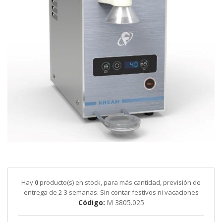
galería
de
imágenes
Saltar
al
comienzo
de
Hay
0
producto(s) en stock, para más cantidad, previsión de
la
entrega de 2-3 semanas. Sin contar festivos ni vacaciones
galería
Código
M 3805.025
de
imágenes