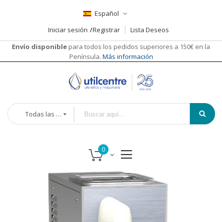
Español
Iniciar sesión
Registrar
Lista Deseos
Envío disponible
para todos los pedidos superiores a 150€ en la
Península.
Más información
Todas las categorías
Saltar
al
final
de
la