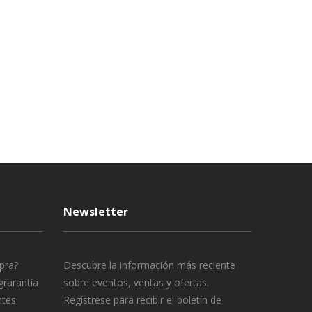
Newsletter
pra?
Descubre la información más reciente
grarantía
sobre eventos, ventas y ofertas.
ntes
Regístrese para recibir el boletín de