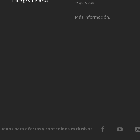
Entregas Y Plazos
requisitos
Más información.
o
guenos para ofertas y contenidos exclusivos!