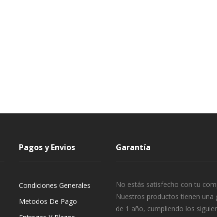
Pagos y Envios
Garantía
No estás satisfecho con tu com
Condiciones Generales
Nuestros productos tienen una 
Metodos De Pago
de 1 año, cumpliendo los siguie