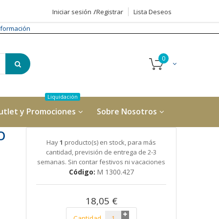
Iniciar sesión
Registrar
Lista Deseos
formación
utlet y Promociones
Sobre Nosotros
O
Hay
1
producto(s) en stock, para más
cantidad, previsión de entrega de 2-3
semanas. Sin contar festivos ni vacaciones
Código
M 1300.427
18,05 €
Cantidad