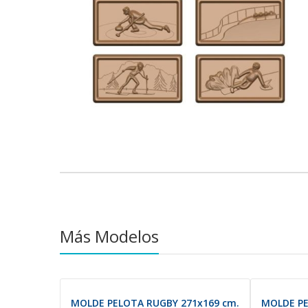
Saltar
al
comienzo
de
la
galería
de
imágenes
Más Modelos
MOLDE PELOTA RUGBY 271x169 cm.
MOLDE PE