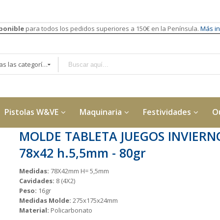
sponible
para todos los pedidos superiores a 150€ en la Península.
Más in
Todas las categorías
Pistolas W&VE
Maquinaria
Festividades
O
MOLDE TABLETA JUEGOS INVIERN
78x42 h.5,5mm - 80gr
Medidas:
78X42mm H= 5,5mm
Cavidades:
8 (4X2)
Peso:
16gr
Medidas Molde:
275x175x24mm
Material:
Policarbonato