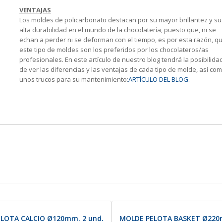
VENTAJAS
Los moldes de policarbonato destacan por su mayor brillantez y su
alta durabilidad en el mundo de la chocolatería, puesto que, ni se
echan a perder ni se deforman con el tiempo, es por esta razón, q
este tipo de moldes son los preferidos por los chocolateros/as
profesionales. En este artículo de nuestro blog tendrá la posibilida
de ver las diferencias y las ventajas de cada tipo de molde, así co
unos trucos para su mantenimiento:
ARTÍCULO DEL BLOG.
LOTA CALCIO Ø120mm. 2 und.
MOLDE PELOTA BASKET Ø22