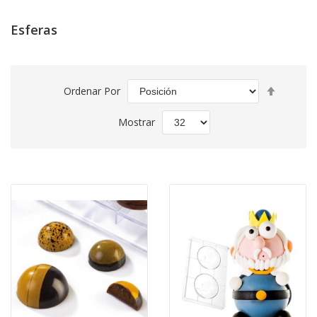
Esferas
Fijar
Ordenar Por
Direcció
Descend
Mostrar