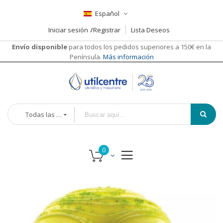
Español
Iniciar sesión
Registrar
Lista Deseos
Envío disponible
para todos los pedidos superiores a 150€ en la
Península.
Más información
Todas las categorías
Saltar
al
final
de
la