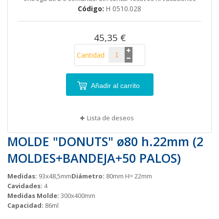
galería
Código
H 0510.028
de
imágenes
45,35 €
Cantidad
Añadir al carrito
Lista de deseos
MOLDE "DONUTS" ø80 h.22mm (2
MOLDES+BANDEJA+50 PALOS)
Medidas:
93x48,5mm
Diámetro:
80mm H= 22mm
Cavidades:
4
Medidas Molde:
300x400mm
Capacidad:
86ml