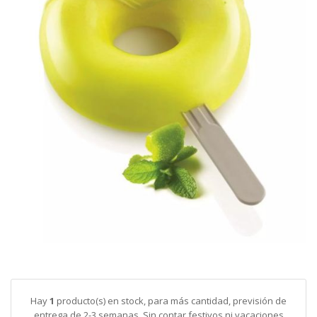
galería
de
imágenes
Saltar
al
comienzo
de
Hay
1
producto(s) en stock, para más cantidad, previsión de
la
entrega de 2-3 semanas. Sin contar festivos ni vacaciones