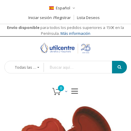
Español
Iniciar sesión
Registrar
Lista Deseos
Envío disponible
para todos los pedidos superiores a 150€ en la
Península.
Más información
Todas las categorías
Saltar
al
final
de
la