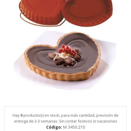
galería
de
imágenes
Saltar
al
comienzo
de
Hay
0
producto(s) en stock, para más cantidad, previsión de
la
entrega de 2-3 semanas. Sin contar festivos ni vacaciones
galería
Código
M 3450.210
de