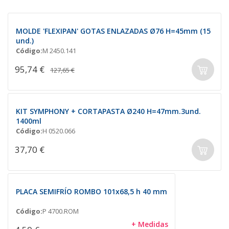
MOLDE 'FLEXIPAN' GOTAS ENLAZADAS Ø76 H=45mm (15
und.)
Código:
M 2450.141
95,74 €
127,65 €
KIT SYMPHONY + CORTAPASTA Ø240 H=47mm.3und.
1400ml
Código:
H 0520.066
37,70 €
PLACA SEMIFRÍO ROMBO 101x68,5 h 40 mm
Código:
P 4700.ROM
+ Medidas