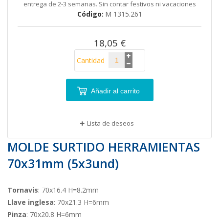
entrega de 2-3 semanas. Sin contar festivos ni vacaciones
galería
Código
M 1315.261
de
imágenes
18,05 €
Cantidad
Añadir al carrito
Lista de deseos
MOLDE SURTIDO HERRAMIENTAS
70x31mm (5x3und)
Tornavis
: 70x16.4 H=8.2mm
Llave inglesa
: 70x21.3 H=6mm
Pinza
: 70x20.8 H=6mm