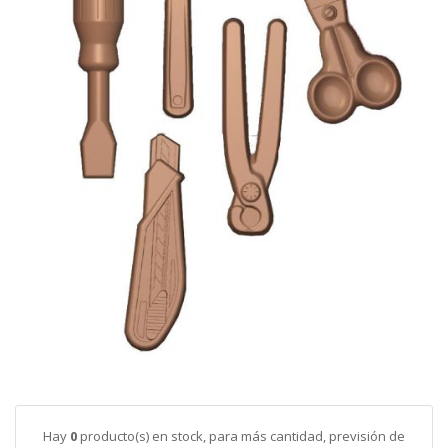
galería
de
imágenes
Saltar
al
comienzo
de
Hay
0
producto(s) en stock, para más cantidad, previsión de
la