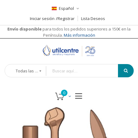
Español
Iniciar sesión
Registrar
Lista Deseos
Envío disponible
para todos los pedidos superiores a 150€ en la
Península.
Más información
Todas las categorías
Saltar
al
final
de
la