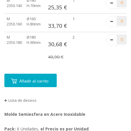
M
Ø140
1
2350.140
H.70mm
25,35 €
M
Ø160
1
2350.160
H.80mm
33,70 €
M
Ø180
2
2350.180
H.90mm
30,68 €
40,90 €
Añadir al carrito
Lista de deseos
Molde Semiesfera en Acero Inoxidable
Pack:
6 Unidades,
el Precio es por Unidad
.