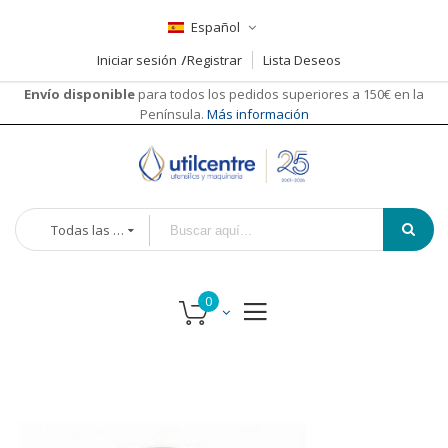
Español
Iniciar sesión
Registrar
Lista Deseos
Envío disponible
para todos los pedidos superiores a 150€ en la
Península.
Más información
Todas las categorías
Saltar
Saltar
al
al
final
comienzo
de
de
la
la