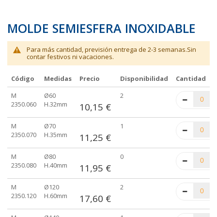
MOLDE SEMIESFERA INOXIDABLE
Para más cantidad, previsión entrega de 2-3 semanas.Sin
contar festivos ni vacaciones.
Código
Medidas
Precio
Disponibilidad
Cantidad
Elementos
M
Ø60
2
de
2350.060
H.32mm
10,15 €
artículos
agrupados
M
Ø70
1
2350.070
H.35mm
11,25 €
M
Ø80
0
2350.080
H.40mm
11,95 €
M
Ø120
2
2350.120
H.60mm
17,60 €