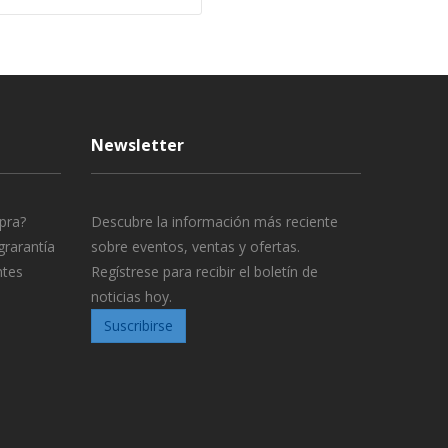
Newsletter
pra?
Descubre la información más reciente
grarantía
sobre eventos, ventas y ofertas.
ntes
Regístrese para recibir el boletín de
noticias hoy.
Suscribirse