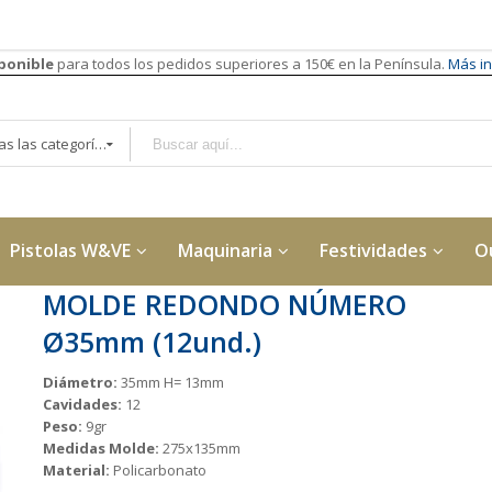
sponible
para todos los pedidos superiores a 150€ en la Península.
Más in
Todas las categorías
Pistolas W&VE
Maquinaria
Festividades
O
MOLDE REDONDO NÚMERO
Ø35mm (12und.)
Diámetro:
35mm H= 13mm
Cavidades:
12
Peso:
9gr
Medidas Molde:
275x135mm
Material:
Policarbonato