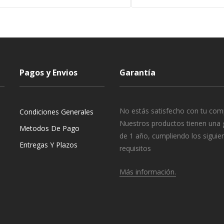
Pagos y Envios
Garantía
No estás satisfecho con tu com
Condiciones Generales
Nuestros productos tienen una 
Metodos De Pago
de 1 año, cumpliendo los siguie
Entregas Y Plazos
requisitos
Más información.
o