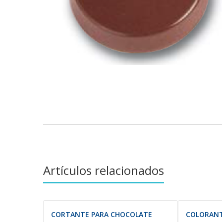
Saltar
al
comienzo
de
la
galería
de
imágenes
Artículos relacionados
CORTANTE PARA CHOCOLATE
COLORANT