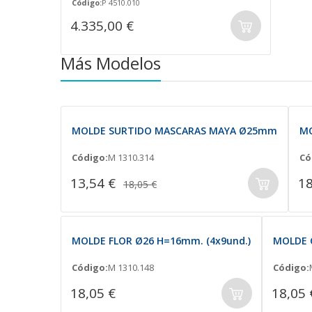
Código:
P 4510.010
4.335,00 €
Más Modelos
MOLDE SURTIDO MASCARAS MAYA Ø25mm
MO
Código:
M 1310.314
Có
13,54 €
18
18,05 €
MOLDE FLOR Ø26 H=16mm. (4x9und.)
MOLDE C
Código:
M 1310.148
Código:
18,05 €
18,05 