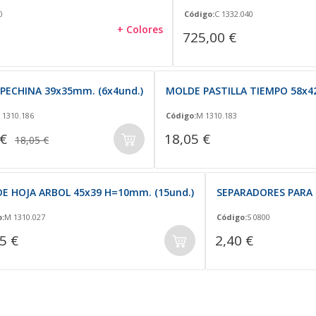
0
Código:
C 1332.040
+ Colores
725,00 €
PECHINA 39x35mm. (6x4und.)
MOLDE PASTILLA TIEMPO 58x4
 1310.186
Código:
M 1310.183
 €
18,05 €
18,05 €
E HOJA ARBOL 45x39 H=10mm. (15und.)
SEPARADORES PARA
:
M 1310.027
Código:
S 0800
5 €
2,40 €