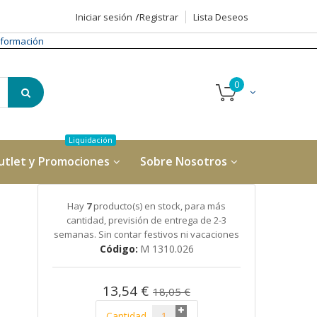
Iniciar sesión
Registrar
Lista Deseos
formación
utlet y Promociones
Sobre Nosotros
Hay
7
producto(s) en stock, para más
cantidad, previsión de entrega de 2-3
semanas. Sin contar festivos ni vacaciones
Código
M 1310.026
13,54 €
18,05 €
Cantidad