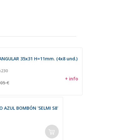
NGULAR 35x31 H=11mm. (4x8 und.)
.230
+ info
,05 €
 AZUL BOMBÓN 'SELMI S8'