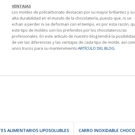
VENTAJAS
Los moldes de policarbonato destacan por su mayor brillantez y su
alta durabilidad en el mundo de la chocolatería, puesto que, ni se
echan a perder ni se deforman con el tiempo, es por esta razón, q
este tipo de moldes son los preferidos por los chocolateros/as
profesionales. En este artículo de nuestro blog tendrá la posibilida
de ver las diferencias y las ventajas de cada tipo de molde, así co
unos trucos para su mantenimiento:
ARTÍCULO DEL BLOG.
ES ALIMENTARIOS LIPOSOLUBLES
CARRO INOXIDABLE CHOCO