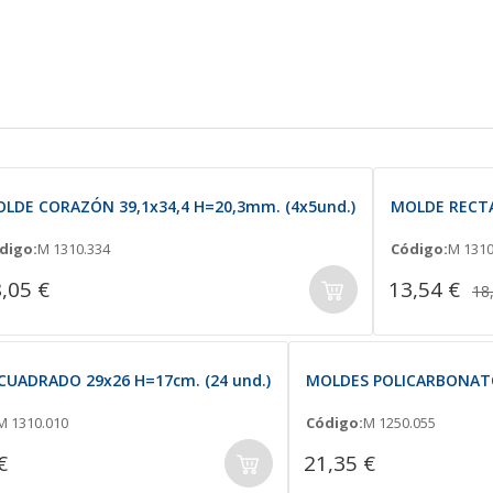
LDE CORAZÓN 39,1x34,4 H=20,3mm. (4x5und.)
MOLDE RECTA
digo:
M 1310.334
Código:
M 1310
,05 €
13,54 €
18
UADRADO 29x26 H=17cm. (24 und.)
MOLDES POLICARBONATO
M 1310.010
Código:
M 1250.055
€
21,35 €