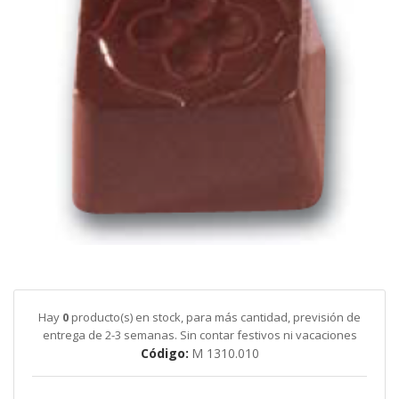
galería
de
imágenes
Saltar
al
comienzo
de
Hay
0
producto(s) en stock, para más cantidad, previsión de
la
entrega de 2-3 semanas. Sin contar festivos ni vacaciones
galería
Código
M 1310.010
de
imágenes