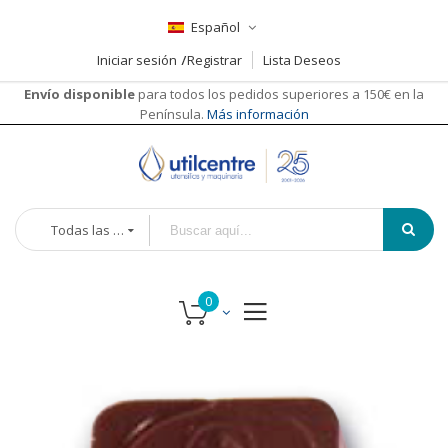
Español
Iniciar sesión
Registrar
Lista Deseos
Envío disponible
para todos los pedidos superiores a 150€ en la
Península.
Más información
Todas las categorías
Saltar
al
final
de
la