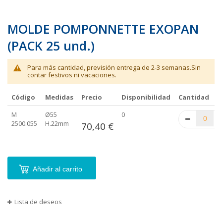
MOLDE POMPONNETTE EXOPAN
(PACK 25 und.)
Para más cantidad, previsión entrega de 2-3 semanas.Sin
contar festivos ni vacaciones.
Código
Medidas
Precio
Disponibilidad
Cantidad
Elementos
M
Ø55
0
de
2500.055
H.22mm
70,40 €
artículos
agrupados
Añadir al carrito
Lista de deseos