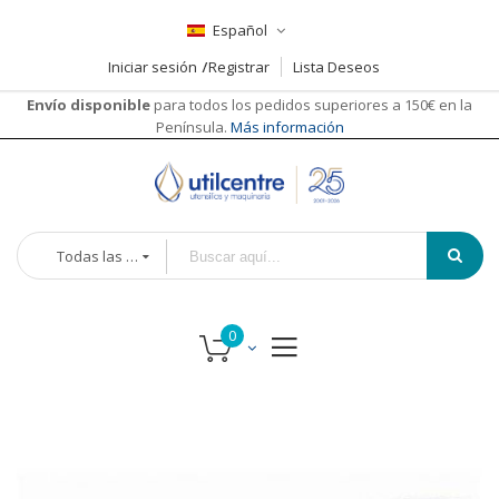
Español
Iniciar sesión
Registrar
Lista Deseos
Envío disponible
para todos los pedidos superiores a 150€ en la
Península.
Más información
Todas las categorías
Saltar
Saltar
al
al
final
comienzo
de
de
la
la