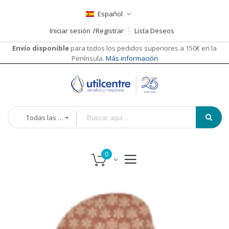
Español
Iniciar sesión
Registrar
Lista Deseos
Envío disponible
para todos los pedidos superiores a 150€ en la
Península.
Más información
Todas las categorías
Saltar
al
final
de
la