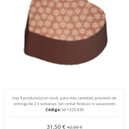
galería
de
imágenes
Saltar
al
comienzo
de
Hay
1
producto(s) en stock, para más cantidad, previsión de
la
entrega de 2-3 semanas. Sin contar festivos ni vacaciones
galería
Código
M 1325.030
de
imágenes
31,50 €
42,00 €