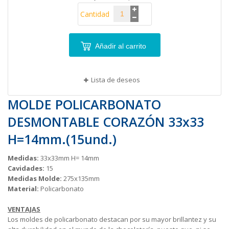
Cantidad
Añadir al carrito
Lista de deseos
MOLDE POLICARBONATO
DESMONTABLE CORAZÓN 33x33
H=14mm.(15und.)
Medidas:
33x33mm H= 14mm
Cavidades:
15
Medidas Molde:
275x135mm
Material:
Policarbonato
VENTAJAS
Los moldes de policarbonato destacan por su mayor brillantez y su