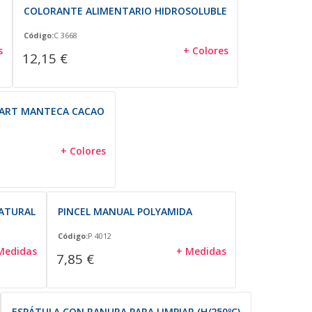
COLORANTE ALIMENTARIO HIDROSOLUBLE
Código:
C 3668
s
+ Colores
12,15 €
ART MANTECA CACAO
+ Colores
NATURAL
PINCEL MANUAL POLYAMIDA
Código:
P 4012
Medidas
+ Medidas
7,85 €
ESPÁTULA CON RANURA PARA LIMPIAR (H/250ºC)