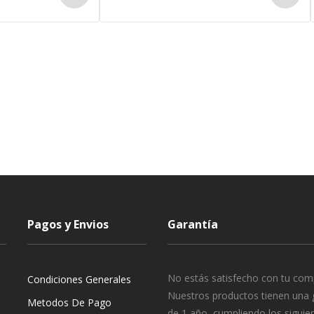
Pagos y Envios
Garantía
No estás satisfecho con tu com
Condiciones Generales
Nuestros productos tienen una 
Metodos De Pago
de 1 año, cumpliendo los siguie