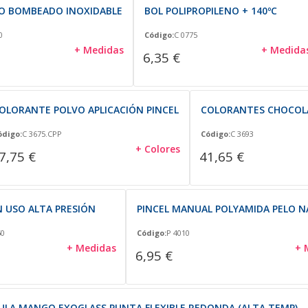
O BOMBEADO INOXIDABLE
BOL POLIPROPILENO + 140ºC
0
Código:
C 0775
+ Medidas
+ Medida
6,35 €
OLORANTE POLVO APLICACIÓN PINCEL
COLORANTES CHOCOL
ódigo:
C 3675.CPP
Código:
C 3693
+ Colores
7,75 €
41,65 €
 USO ALTA PRESIÓN
PINCEL MANUAL POLYAMIDA PELO 
50
Código:
P 4010
+ Medidas
+ 
6,95 €
ULA MANGO EXOGLASS PUNTA FLEXIBLE REDONDA (ALTA TEMP)