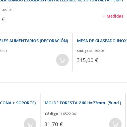
E 2050.ALT
+ Medidas
 €
CELES ALIMENTARIOS (DECORACIÓN)
MESA DE GLASEADO INOX 
5.901
Código:
M 1100.001
315,00 €
ICONA + SOPORTE)
MOLDE FORESTA Ø60 H=73mm. (5und.)
Código:
H 0522.041
31,70 €