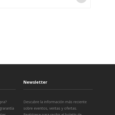
Newsletter
pra?
Descubre la información más reciente
grarantía
sobre eventos, ventas y ofertas.
ntes
Regístrese para recibir el boletín de