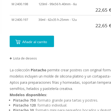
agrupados
M 2400.198
120ml - 99x56 h.40mm - 6u
22,65 
M 2400.197
30ml - 62x35 h.25mm - 12u
22,65 
Añadir al carrito
Lista de deseos
La colección
Pistacho
permite crear postres con original form
modelos incluyen un molde de silicona platino y un cortapasta 
Aptos para preparaciones frías y horneadas, soportan temper
semifríos, helados y pastelería creativa.
Modelos disponibles:
Pistacho 750
: formato grande para tartas y postres.
Pistacho 120
: formato individual.
Pistacho 30
: formato mini para pequeños bocados y degust