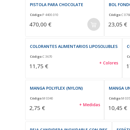
PISTOLA PARA CHOCOLATE
BOL FOND
Código:
P 4400.010
Código:
C 076
470,00 €
23,05 €
COLORANTES ALIMENTARIOS LIPOSOLUBLES
C
Código:
C 3670
C
+ Colores
11,75 €
1
MANGA POLYFLEX (NYLON)
MANGA UN
Código:
M 0340
Código:
M 03
+ Medidas
2,75 €
10,45 €
REJA CANDIDERA INOXIDABLE CON PIES
ESPÁT