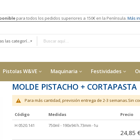
sponible
para todos los pedidos superiores a 150€ en la Península.
Más in
Todas las categorías
Pistolas W&VE
Maquinaria
Festividades
O
MOLDE PISTACHO + CORTAPASTA
Para más cantidad, previsión entrega de 2-3 semanas.Sin con
Código
Medidas
Precio
Elementos
H 0520.141
750ml - 190x94 h.73mm -1u
de
24,85 
artículos