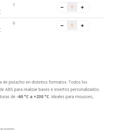
1
€
0
€
a de pistacho en distintos formatos. Todos los
de ABS para realizar bases e insertos personalizados.
aturas de
-60 °C a +230 °C
. Ideales para mousses,
aciones.