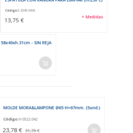
Código:
E 2040.RAN
+ Medidas
13,75 €
58x40xh.31cm - SIN REJA
MOLDE MORA&LAMPONE Ø65 H=67mm. (5und.)
Código:
H 0522.042
23,78 €
31,70 €