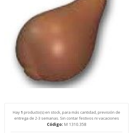
galería
de
imágenes
Saltar
al
comienzo
de
Hay
1
producto(s) en stock, para más cantidad, previsión de
la
entrega de 2-3 semanas. Sin contar festivos ni vacaciones
galería
Código
M 1310.358
de
imágenes