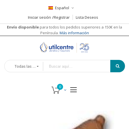
Español
Iniciar sesión
Registrar
Lista Deseos
Envío disponible
para todos los pedidos superiores a 150€ en la
Península.
Más información
Todas las categorías
Saltar
al
final
de
la