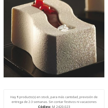
galería
de
imágenes
Saltar
al
comienzo
de
Hay
1
producto(s) en stock, para más cantidad, previsión de
la
entrega de 2-3 semanas. Sin contar festivos ni vacaciones
galería
Código
M 2420.023