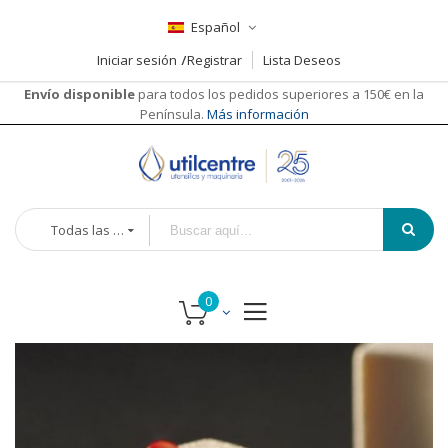
Español
Iniciar sesión
Registrar
Lista Deseos
Envío disponible
para todos los pedidos superiores a 150€ en la
Península.
Más información
Todas las categorías
Saltar
al
final
de
la