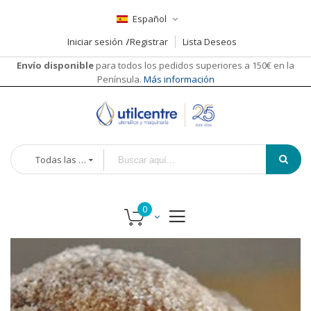
Español
Iniciar sesión
Registrar
Lista Deseos
Envío disponible
para todos los pedidos superiores a 150€ en la
Península.
Más información
Todas las categorías
Saltar
al
final
de
la