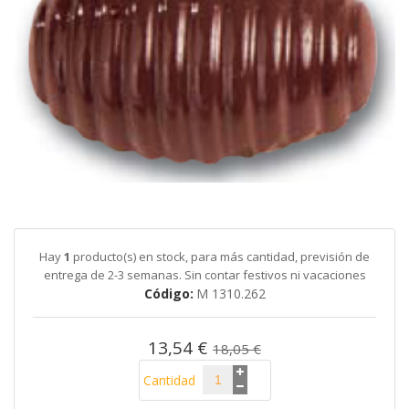
galería
de
imágenes
Saltar
al
comienzo
de
Hay
1
producto(s) en stock, para más cantidad, previsión de
la
entrega de 2-3 semanas. Sin contar festivos ni vacaciones
galería
Código
M 1310.262
de
imágenes
13,54 €
18,05 €
Cantidad