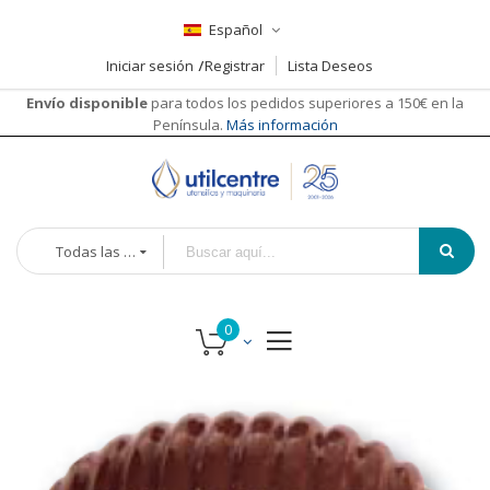
Español
Iniciar sesión
Registrar
Lista Deseos
Envío disponible
para todos los pedidos superiores a 150€ en la
Península.
Más información
Todas las categorías
Saltar
al
final
de
la