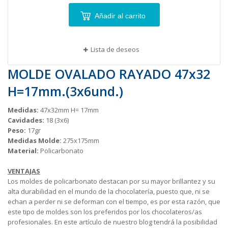
Añadir al carrito
Lista de deseos
MOLDE OVALADO RAYADO 47x32
H=17mm.(3x6und.)
Medidas:
47x32mm H= 17mm
Cavidades:
18 (3x6)
Peso:
17gr
Medidas Molde:
275x175mm
Material:
Policarbonato
VENTAJAS
Los moldes de policarbonato destacan por su mayor brillantez y su
alta durabilidad en el mundo de la chocolatería, puesto que, ni se
echan a perder ni se deforman con el tiempo, es por esta razón, que
este tipo de moldes son los preferidos por los chocolateros/as
profesionales. En este artículo de nuestro blog tendrá la posibilidad