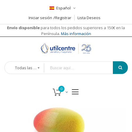
Español
Iniciar sesión
Registrar
Lista Deseos
Envío disponible
para todos los pedidos superiores a 150€ en la
Península.
Más información
Todas las categorías
Saltar
Saltar
al
al
final
comienzo
de
de
la
la