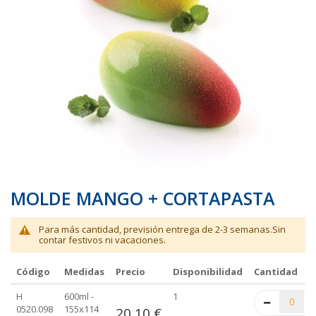
galería
galería
de
de
imágenes
imágenes
MOLDE MANGO + CORTAPASTA
Para más cantidad, previsión entrega de 2-3 semanas.Sin
contar festivos ni vacaciones.
Código
Medidas
Precio
Disponibilidad
Cantidad
Elementos
H
600ml -
1
de
0520.098
155x114
20,10 €