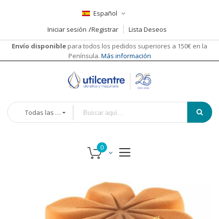
Español
Iniciar sesión
Registrar
Lista Deseos
Envío disponible
para todos los pedidos superiores a 150€ en la
Península.
Más información
Todas las categorías
Saltar
al
final
de
la