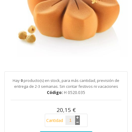
galería
de
imágenes
Saltar
al
comienzo
de
Hay
0
producto(s) en stock, para más cantidad, previsión de
la
entrega de 2-3 semanas. Sin contar festivos ni vacaciones
galería
Código
H 0520.035
de
imágenes
20,15 €
Cantidad