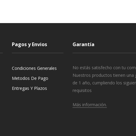
Pagos y Envios
Garantía
No estás satisfecho con tu com
Condiciones Generales
Nuestros productos tienen una 
Metodos De Pago
de 1 año, cumpliendo los siguie
Entregas Y Plazos
requisitos
Más información.
o