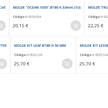
oll
MOLDE "OCEAN 1050" Ø180 h.53mm.(1U)
MOLDE TRUF
Código:
H 0520.034
Código:
H 05
20,15 €
22,25 €
TTER
MOLDE KIT LEAF Ø180 H 50 MM
MOLDE KIT LEVA
Código:
H 0520.126
Código:
H 0520.124
25,70 €
25,70 €