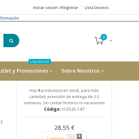
Iniciar sesión
Registrar
Lista Deseos
formación
utlet y Promociones
Sobre Nosotros
Hay
0
producto(s) en stock, para más
cantidad, previsión de entrega de 2-3
semanas. Sin contar festivos ni vacaciones
Código
H 0520.147
 y
28,55 €
Cantidad