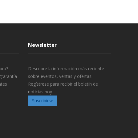
Newsletter
pra?
Descubre la información más reciente
grarantía
sobre eventos, ventas y ofertas.
ntes
Regístrese para recibir el boletín de
noticias hoy.
Suscribirse