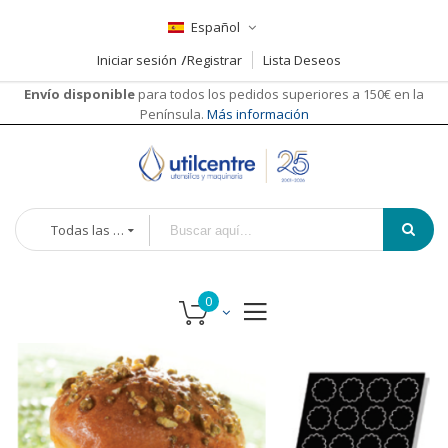
Español
Iniciar sesión
Registrar
Lista Deseos
Envío disponible
para todos los pedidos superiores a 150€ en la
Península.
Más información
Todas las categorías
Saltar
Saltar
al
al
final
comienzo
de
de
la
la