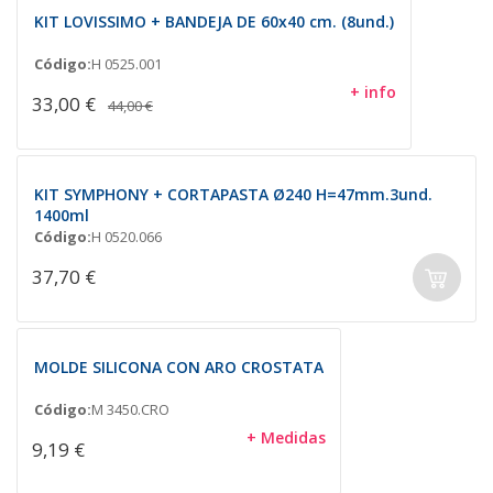
KIT LOVISSIMO + BANDEJA DE 60x40 cm. (8und.)
Código:
H 0525.001
+ info
33,00 €
44,00 €
KIT SYMPHONY + CORTAPASTA Ø240 H=47mm.3und.
1400ml
Código:
H 0520.066
37,70 €
MOLDE SILICONA CON ARO CROSTATA
Código:
M 3450.CRO
+ Medidas
9,19 €