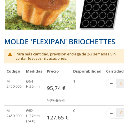
galería
galería
de
de
imágenes
imágenes
MOLDE 'FLEXIPAN' BRIOCHETTES
Para más cantidad, previsión entrega de 2-3 semanas.Sin
contar festivos ni vacaciones.
Código
Medidas
Precio
Disponibilidad
Cantidad
Elementos
M
Ø64
1
de
2450.006
H.26mm
95,74 €
artículos
agrupados
127,65 €
M
Ø82
0
2450.009
H.37mm
127,65 €
(24 u)