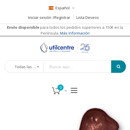
Español
Iniciar sesión
Registrar
Lista Deseos
Envío disponible
para todos los pedidos superiores a 150€ en la
Península.
Más información
Todas las categorías
Saltar
al
final
de
la