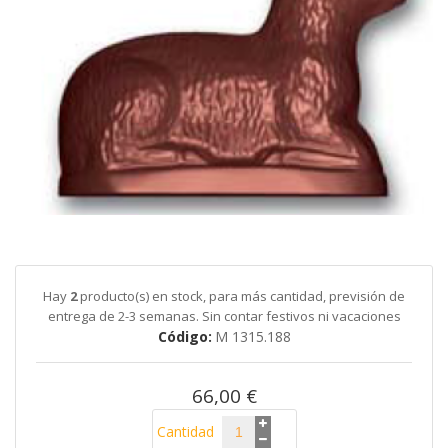
galería
de
imágenes
Saltar
al
comienzo
de
Hay
2
producto(s) en stock, para más cantidad, previsión de
la
entrega de 2-3 semanas. Sin contar festivos ni vacaciones
galería
Código
M 1315.188
de
imágenes
66,00 €
Cantidad