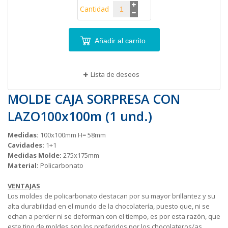
Cantidad
Añadir al carrito
Lista de deseos
MOLDE CAJA SORPRESA CON
LAZO100x100m (1 und.)
Medidas:
100x100mm H= 58mm
Cavidades:
1+1
Medidas Molde:
275x175mm
Material:
Policarbonato
VENTAJAS
Los moldes de policarbonato destacan por su mayor brillantez y su
alta durabilidad en el mundo de la chocolatería, puesto que, ni se
echan a perder ni se deforman con el tiempo, es por esta razón, que
este tipo de moldes son los preferidos por los chocolateros/as