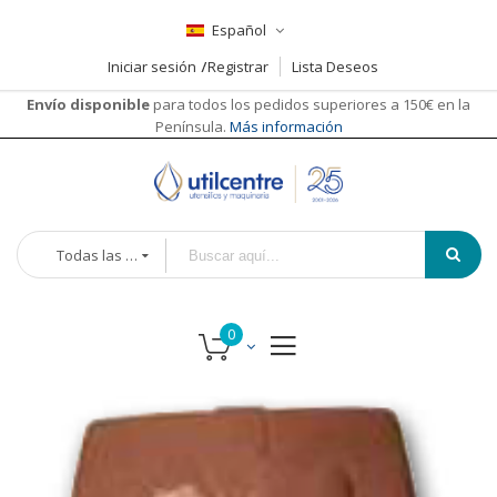
Español
Iniciar sesión
Registrar
Lista Deseos
Envío disponible
para todos los pedidos superiores a 150€ en la
Península.
Más información
Todas las categorías
Saltar
al
final
de
la