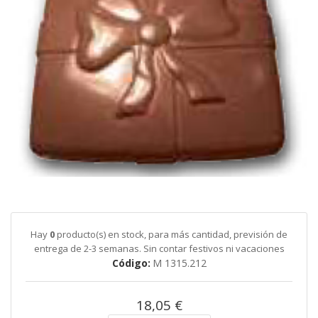
galería
de
imágenes
Saltar
al
comienzo
de
Hay
0
producto(s) en stock, para más cantidad, previsión de
la
entrega de 2-3 semanas. Sin contar festivos ni vacaciones
galería
Código
M 1315.212
de
imágenes
18,05 €