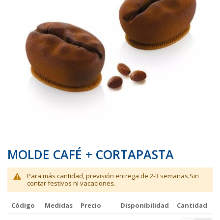
galería
galería
de
de
imágenes
imágenes
MOLDE CAFÉ + CORTAPASTA
Para más cantidad, previsión entrega de 2-3 semanas.Sin
contar festivos ni vacaciones.
Código
Medidas
Precio
Disponibilidad
Cantidad
Elementos