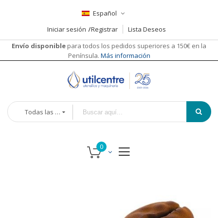
Español
Iniciar sesión
Registrar
Lista Deseos
Envío disponible
para todos los pedidos superiores a 150€ en la
Península.
Más información
Todas las categorías
Saltar
Saltar
al
al
final
comienzo
de
de
la
la