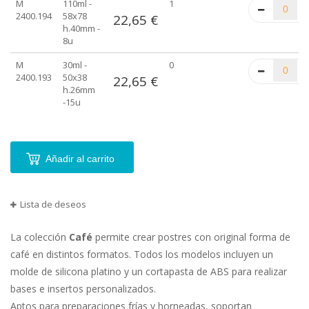
M
110ml -
1
de
2400.194
58x78
22,65 €
artículos
h.40mm -
agrupados
8u
M
30ml -
0
2400.193
50x38
22,65 €
h.26mm
-15u
Añadir al carrito
Lista de deseos
La colección
Café
permite crear postres con original forma de
café en distintos formatos. Todos los modelos incluyen un
molde de silicona platino y un cortapasta de ABS para realizar
bases e insertos personalizados.
Aptos para preparaciones frías y horneadas, soportan