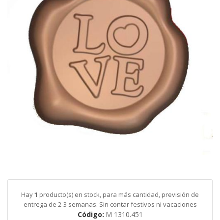
galería
de
imágenes
Saltar
al
comienzo
de
Hay
1
producto(s) en stock, para más cantidad, previsión de
la
entrega de 2-3 semanas. Sin contar festivos ni vacaciones
galería
Código
M 1310.451
de