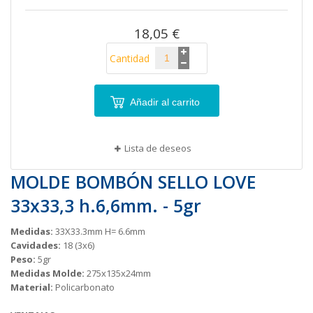
imágenes
18,05 €
Cantidad
Añadir al carrito
Lista de deseos
MOLDE BOMBÓN SELLO LOVE
33x33,3 h.6,6mm. - 5gr
Medidas:
33X33.3mm H= 6.6mm
Cavidades:
18 (3x6)
Peso:
5gr
Medidas Molde:
275x135x24mm
Material:
Policarbonato