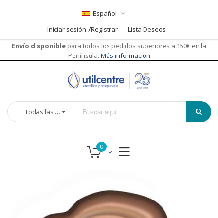
Español
Iniciar sesión
Registrar
Lista Deseos
Envío disponible
para todos los pedidos superiores a 150€ en la
Península.
Más información
Todas las categorías
Saltar
al
final
de
la