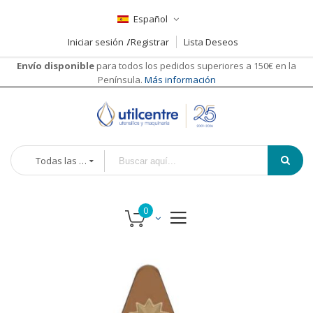
Español
Iniciar sesión
Registrar
Lista Deseos
Envío disponible
para todos los pedidos superiores a 150€ en la
Península.
Más información
Todas las categorías
Saltar
al
final
de
la