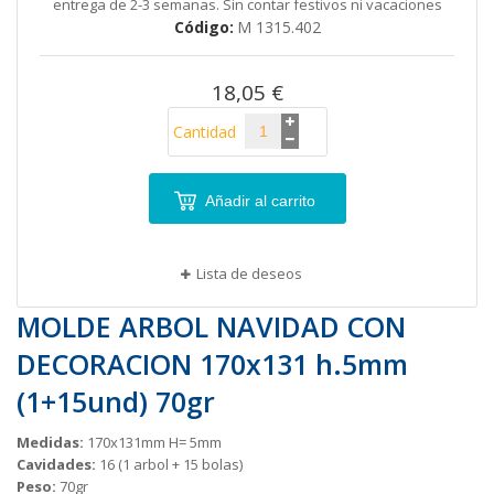
entrega de 2-3 semanas. Sin contar festivos ni vacaciones
galería
Código
M 1315.402
de
imágenes
18,05 €
Cantidad
Añadir al carrito
Lista de deseos
MOLDE ARBOL NAVIDAD CON
DECORACION 170x131 h.5mm
(1+15und) 70gr
Medidas:
170x131mm H= 5mm
Cavidades:
16 (1 arbol + 15 bolas)
Peso:
70gr