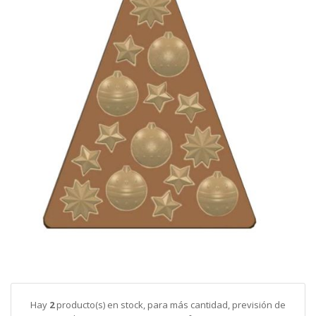
galería
de
imágenes
Saltar
al
comienzo
de
Hay
2
producto(s) en stock, para más cantidad, previsión de
la