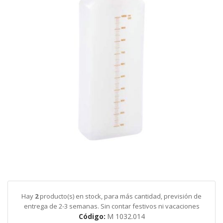
galería
de
imágenes
Saltar
al
comienzo
de
Hay
2
producto(s) en stock, para más cantidad, previsión de
la
entrega de 2-3 semanas. Sin contar festivos ni vacaciones
galería
Código
M 1032.014
de