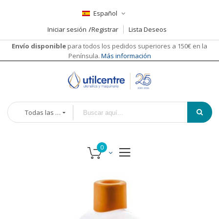
Español
Iniciar sesión
Registrar
Lista Deseos
Envío disponible
para todos los pedidos superiores a 150€ en la
Península.
Más información
Todas las categorías
Saltar
al
final
de
la