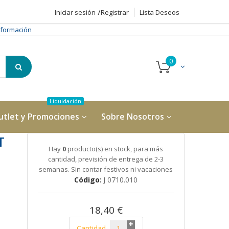
Iniciar sesión
Registrar
Lista Deseos
formación
utlet y Promociones
Sobre Nosotros
T
Hay
0
producto(s) en stock, para más
cantidad, previsión de entrega de 2-3
semanas. Sin contar festivos ni vacaciones
Código
J 0710.010
18,40 €
Cantidad