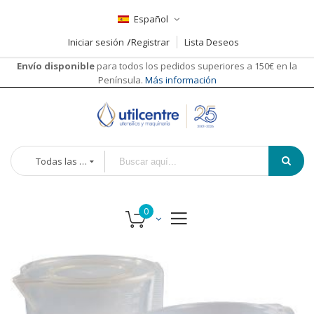
Español
Iniciar sesión
Registrar
Lista Deseos
Envío disponible
para todos los pedidos superiores a 150€ en la
Península.
Más información
Todas las categorías
Saltar
Saltar
al
al
final
comienzo
de
de
la
la