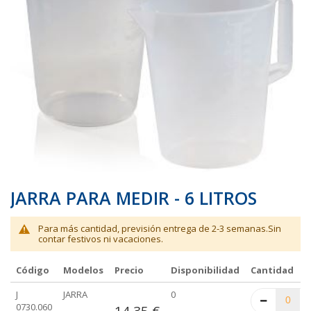
galería
galería
de
de
imágenes
imágenes
JARRA PARA MEDIR - 6 LITROS
Para más cantidad, previsión entrega de 2-3 semanas.Sin
contar festivos ni vacaciones.
Código
Modelos
Precio
Disponibilidad
Cantidad
Elementos
J
JARRA
0
de
0730.060
14,35 €