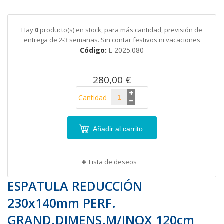
al
comienzo
de
Hay
0
producto(s) en stock, para más cantidad, previsión de
la
entrega de 2-3 semanas. Sin contar festivos ni vacaciones
galería
Código
E 2025.080
de
imágenes
280,00 €
Cantidad
Añadir al carrito
Lista de deseos
ESPATULA REDUCCIÓN
230x140mm PERF.
GRAND.DIMENS.M/INOX 120cm