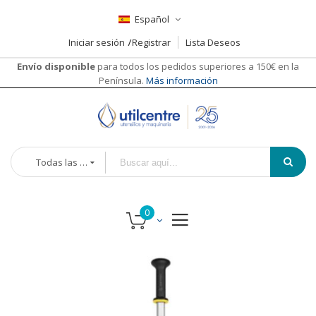
Español
Iniciar sesión
Registrar
Lista Deseos
Envío disponible
para todos los pedidos superiores a 150€ en la
Península.
Más información
Todas las categorías
Saltar
al
final
de
la