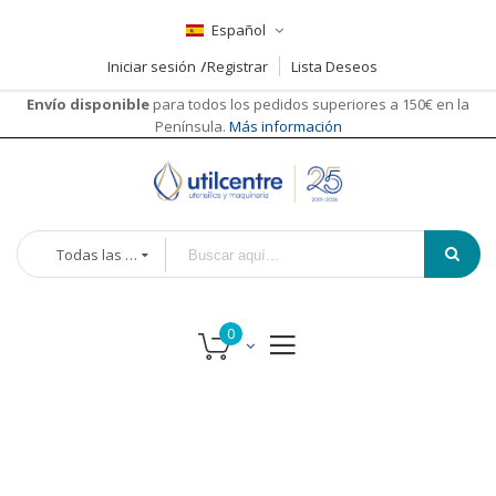
Español
Iniciar sesión
Registrar
Lista Deseos
Envío disponible
para todos los pedidos superiores a 150€ en la
Península.
Más información
Todas las categorías
Saltar
al
final
de
la