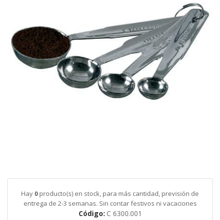
galería
de
imágenes
Saltar
al
comienzo
de
Hay
0
producto(s) en stock, para más cantidad, previsión de
la
entrega de 2-3 semanas. Sin contar festivos ni vacaciones
galería
Código
C 6300.001
de