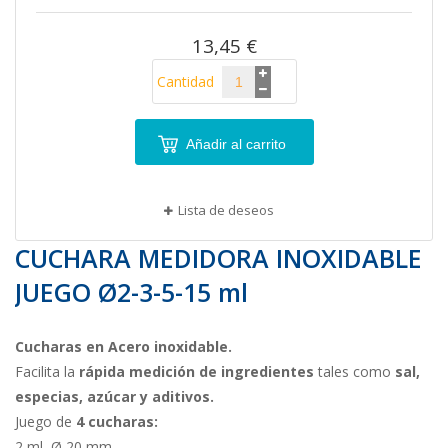
imágenes
13,45 €
Cantidad
Añadir al carrito
Lista de deseos
CUCHARA MEDIDORA INOXIDABLE
JUEGO Ø2-3-5-15 ml
Cucharas en Acero inoxidable.
Facilita la
rápida medición de ingredientes
tales como
sal,
especias, azúcar y aditivos.
Juego de
4 cucharas:
2 ml, Ø 20 mm.