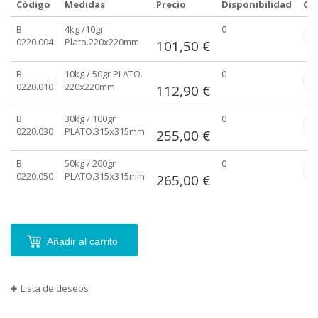
Código
Medidas
Precio
Disponibilidad
Ca
Elementos
B
4kg /10gr
0
de
0220.004
Plato.220x220mm
101,50 €
artículos
agrupados
B
10kg / 50gr PLATO.
0
0220.010
220x220mm
112,90 €
B
30kg / 100gr
0
0220.030
PLATO.315x315mm
255,00 €
B
50kg / 200gr
0
0220.050
PLATO.315x315mm
265,00 €
Añadir al carrito
Lista de deseos