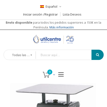
Español
Iniciar sesión
Registrar
Lista Deseos
Envío disponible
para todos los pedidos superiores a 150€ en la
Península.
Más información
Todas las categorías
Saltar
Saltar
al
al
final
comienzo
de
de
la
la