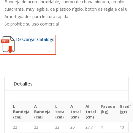
Bandeja de acero inoxidable, cuerpo de chapa pintada, amplio
cuadrante, muy legible, de plástico rígido, boton de reglaje del 0.
Amortiguador para lectura rápida
Se prohibe su uso comercial
Descargar Catálogo
Detalles
L
A
L
A
Al
Pasada
Gradº
Bandeja
Bandeja
total
total
total
(kg)
(gr)
(cm)
(cm)
(cm)
(cm)
(cm)
22
22
22
26
27,7
4
10