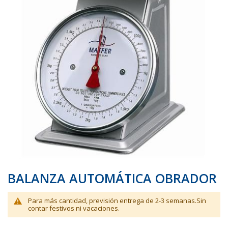
galería
galería
de
de
imágenes
imágenes
BALANZA AUTOMÁTICA OBRADOR
Para más cantidad, previsión entrega de 2-3 semanas.Sin
contar festivos ni vacaciones.