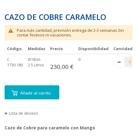
CAZO DE COBRE CARAMELO
Para más cantidad, previsión entrega de 2-3 semanas.Sin
contar festivos ni vacaciones.
Código
Medidas
Precio
Disponibilidad
Cantidad
Elementos
C
Ø18cm
0
de
1730.180
2.5 Litros
230,00 €
artículos
agrupados
Añadir al carrito
Lista de deseos
Cazo de Cobre para caramelo con Mango