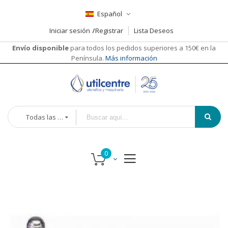
Español
Iniciar sesión
Registrar
Lista Deseos
Envío disponible
para todos los pedidos superiores a 150€ en la
Península.
Más información
Todas las categorías
Saltar
Saltar
al
al
final
comienzo
de
de
la
la