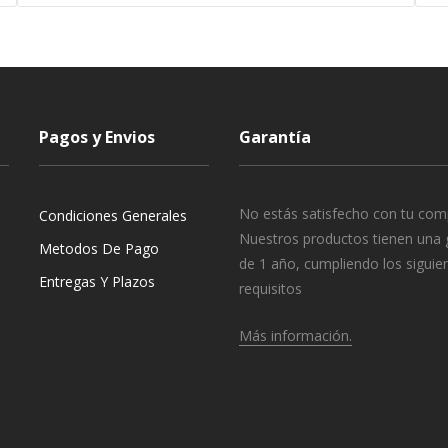
Pagos y Envios
Garantía
No estás satisfecho con tu com
Condiciones Generales
Nuestros productos tienen una 
Metodos De Pago
de 1 año, cumpliendo los siguie
Entregas Y Plazos
requisitos
Más información.
o