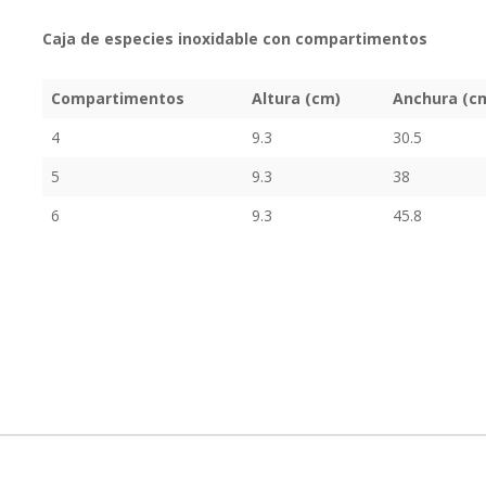
agrupados
Caja de especies inoxidable con compartimentos
Compartimentos
Altura (cm)
Anchura (c
4
9.3
30.5
5
9.3
38
6
9.3
45.8