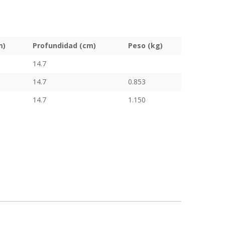
m)
Profundidad (cm)
Peso (kg)
14.7
14.7
0.853
14.7
1.150