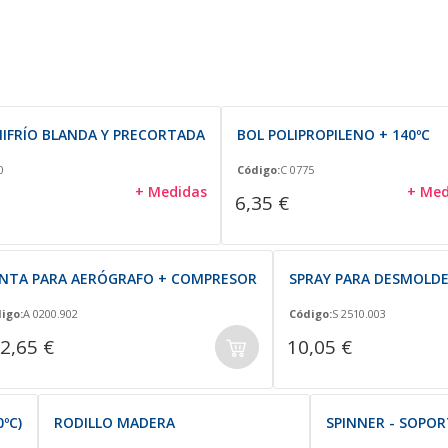
MIFRÍO BLANDA Y PRECORTADA
BOL POLIPROPILENO + 140ºC
0
Código:
C 0775
+ Medidas
+ Med
6,35 €
NTA PARA AERÓGRAFO + COMPRESOR
SPRAY PARA DESMOLDE
igo:
A 0200.902
Código:
S 2510.003
2,65 €
10,05 €
ºC)
RODILLO MADERA
SPINNER - SOPO