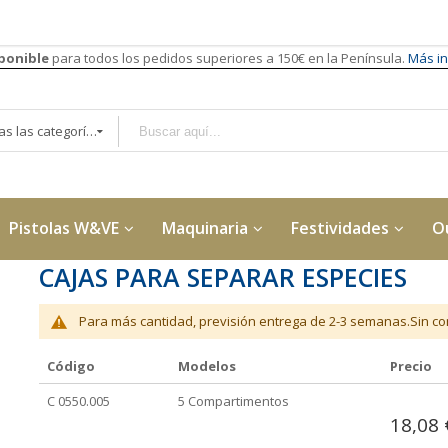
sponible
para todos los pedidos superiores a 150€ en la Península.
Más in
Todas las categorías
Pistolas W&VE
Maquinaria
Festividades
O
CAJAS PARA SEPARAR ESPECIES
Para más cantidad, previsión entrega de 2-3 semanas.Sin con
Código
Modelos
Precio
Elementos
C 0550.005
5 Compartimentos
de
18,08 
artículos