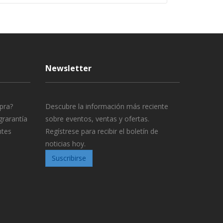
Newsletter
pra?
Descubre la información más reciente
grarantía
sobre eventos, ventas y ofertas.
ntes
Regístrese para recibir el boletín de
noticias hoy.
Suscribirse