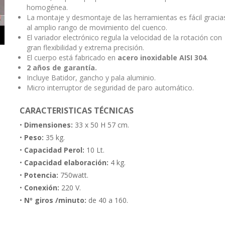
homogénea.
La montaje y desmontaje de las herramientas es fácil gracia
al amplio rango de movimiento del cuenco.
El variador electrónico regula la velocidad de la rotación con
gran flexibilidad y extrema precisión.
El cuerpo está fabricado en
acero inoxidable AISI 304
.
2 años de garantía.
Incluye Batidor, gancho y pala aluminio.
Micro interruptor de seguridad de paro automático.
CARACTERISTICAS TÉCNICAS
•
Dimensiones:
33 x 50 H 57 cm.
•
Peso:
35 kg.
•
Capacidad Perol:
10 Lt.
•
Capacidad elaboración:
4 kg.
•
Potencia:
750watt.
•
Conexión:
220 V.
•
Nº giros /minuto:
de 40 a 160.