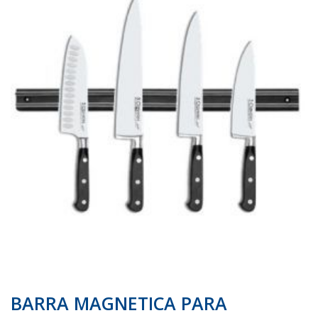
galería
galería
de
de
imágenes
imágenes
BARRA MAGNETICA PARA