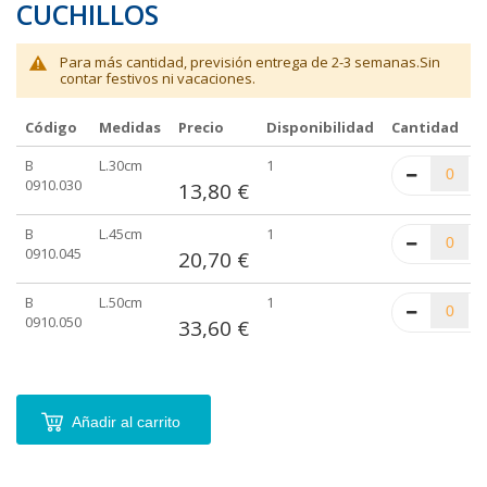
CUCHILLOS
Para más cantidad, previsión entrega de 2-3 semanas.Sin
contar festivos ni vacaciones.
Código
Medidas
Precio
Disponibilidad
Cantidad
Elementos
B
L.30cm
1
de
0910.030
13,80 €
artículos
agrupados
B
L.45cm
1
0910.045
20,70 €
B
L.50cm
1
0910.050
33,60 €
Añadir al carrito