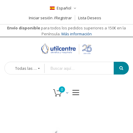
Español
Iniciar sesión
Registrar
Lista Deseos
Envío disponible
para todos los pedidos superiores a 150€ en la
Península.
Más información
Todas las categorías
Saltar
Saltar
al
al
final
comienzo
de
de
la
la