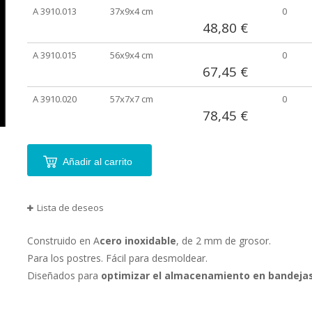
agrupados
A 3910.013
37x9x4 cm
0
48,80 €
A 3910.015
56x9x4 cm
0
67,45 €
A 3910.020
57x7x7 cm
0
78,45 €
Añadir al carrito
Lista de deseos
Construido en A
cero inoxidable
, de 2 mm de grosor.
Para los postres. Fácil para desmoldear.
Diseñados para
optimizar el almacenamiento en bandejas