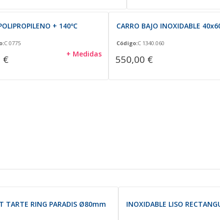
POLIPROPILENO + 140ºC
CARRO BAJO INOXIDABLE 40x6
o:
C 0775
Código:
C 1340.060
+ Medidas
 €
550,00 €
IT TARTE RING PARADIS Ø80mm
INOXIDABLE LISO RECTAN