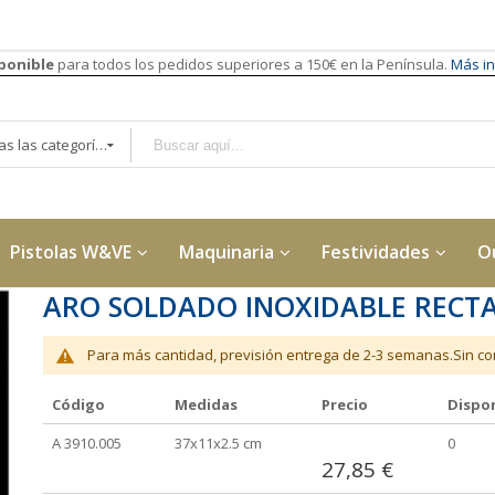
sponible
para todos los pedidos superiores a 150€ en la Península.
Más in
Todas las categorías
Pistolas W&VE
Maquinaria
Festividades
O
ARO SOLDADO INOXIDABLE REC
Para más cantidad, previsión entrega de 2-3 semanas.Sin con
Código
Medidas
Precio
Dispon
Elementos
A 3910.005
37x11x2.5 cm
0
de
27,85 €
artículos