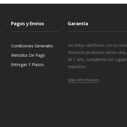
Pagos y Envios
Garantía
No estás satisfecho con tu com
Condiciones Generales
Nuestros productos tienen una 
Metodos De Pago
de 1 año, cumpliendo los siguie
Entregas Y Plazos
requisitos
Más información.
o