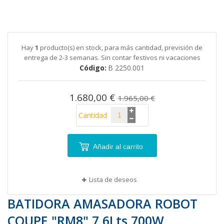
Saltar
al
comienzo
de
Hay
1
producto(s) en stock, para más cantidad, previsión de
la
entrega de 2-3 semanas. Sin contar festivos ni vacaciones
galería
Código
B 2250.001
de
imágenes
1.680,00 €
1.965,00 €
Cantidad
Añadir al carrito
Lista de deseos
BATIDORA AMASADORA ROBOT
COUPE "RM8" 7,6Lts 700W