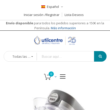
Español
Iniciar sesión
Registrar
Lista Deseos
Envío disponible
para todos los pedidos superiores a 150€ en la
Península.
Más información
Todas las categorías
Saltar
al
final
de
la