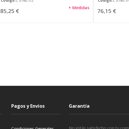
Código:
C 5740.1/2
Código:
C 5740.1/
+ Medidas
85,25 €
76,15 €
Pagos y Envios
Garantía
No estás satisfecho con tu com
Condiciones Generales