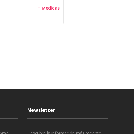
4
+ Medidas
Newsletter
pra?
Descubre la información más reciente