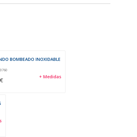
NDO BOMBEADO INOXIDABLE
 0760
+ Medidas
 €
S
s