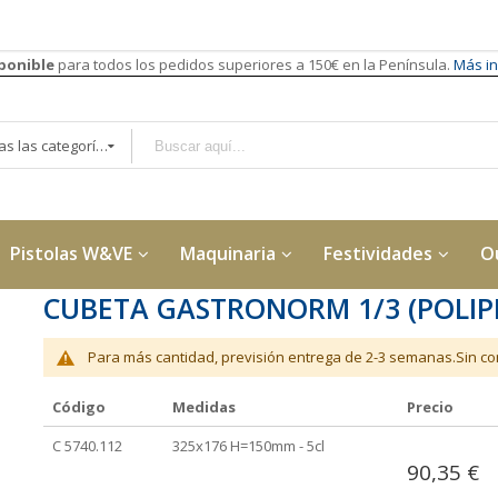
sponible
para todos los pedidos superiores a 150€ en la Península.
Más in
Todas las categorías
Pistolas W&VE
Maquinaria
Festividades
O
CUBETA GASTRONORM 1/3 (POLIP
Para más cantidad, previsión entrega de 2-3 semanas.Sin con
Código
Medidas
Precio
Elementos
C 5740.112
325x176 H=150mm - 5cl
de
90,35 €
artículos