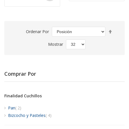
Fijar
Ordenar Por
Direcció
Descend
Mostrar
Comprar Por
Finalidad Cuchillos
artículos
Pan
2
artículos
Bizcocho y Pasteles
4