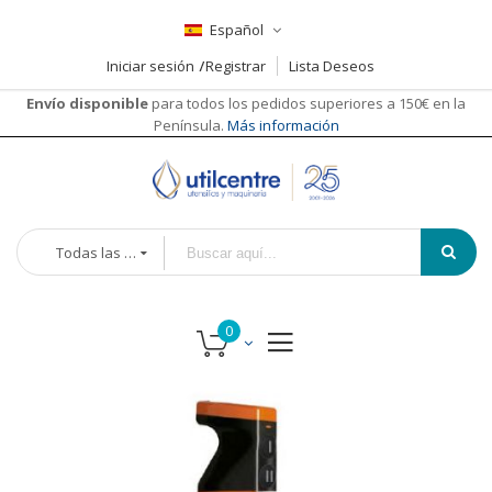
Español
Iniciar sesión
Registrar
Lista Deseos
Envío disponible
para todos los pedidos superiores a 150€ en la
Península.
Más información
Todas las categorías
Saltar
Saltar
al
al
final
comienzo
de
de
la
la