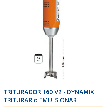
galería
galería
de
de
imágenes
imágenes
TRITURADOR 160 V2 - DYNAMIX
TRITURAR o EMULSIONAR