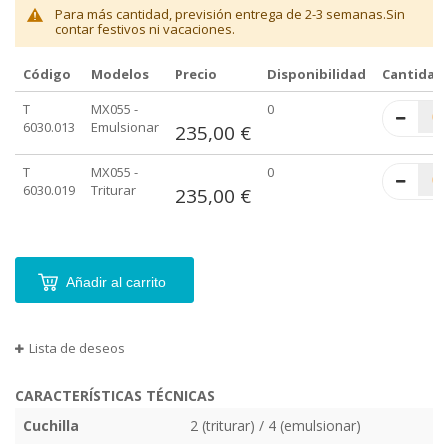
Para más cantidad, previsión entrega de 2-3 semanas.Sin
contar festivos ni vacaciones.
Código
Modelos
Precio
Disponibilidad
Cantidad
Elementos
T
MX055 -
0
de
6030.013
Emulsionar
235,00 €
artículos
agrupados
T
MX055 -
0
6030.019
Triturar
235,00 €
Añadir al carrito
Lista de deseos
CARACTERÍSTICAS TÉCNICAS
Cuchilla
2 (triturar) / 4 (emulsionar)