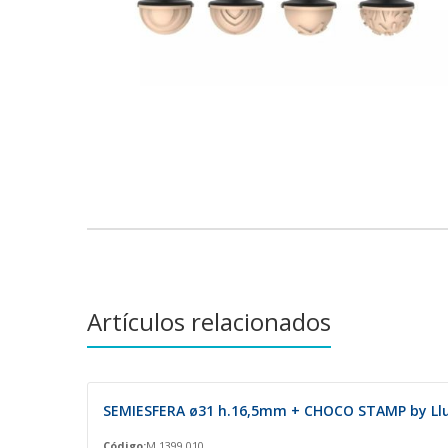
Saltar
al
comienzo
de
la
galería
de
imágenes
Artículos relacionados
SEMIESFERA ø31 h.16,5mm + CHOCO STAMP by Llu
Código:
M 1399.010