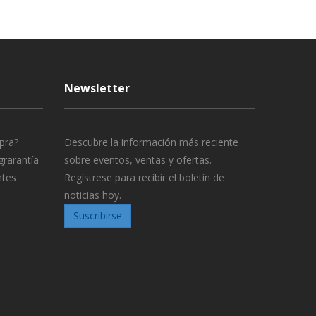
Newsletter
pra?
Descubre la información más reciente
grarantía
sobre eventos, ventas y ofertas.
ntes
Regístrese para recibir el boletín de
noticias hoy.
Suscribirse