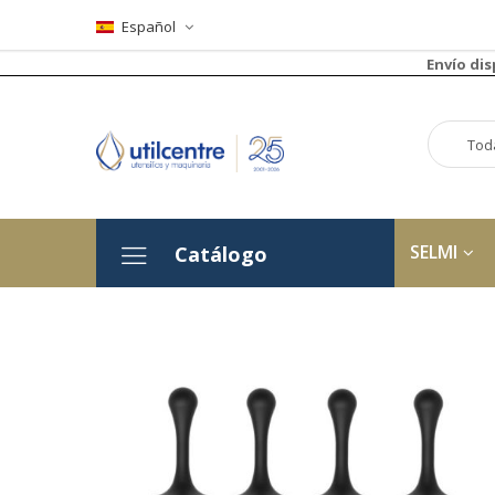
Español
Envío di
SELMI
Catálogo
Saltar
al
final
de
la
galería
de
imágenes