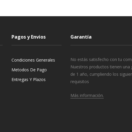
Pagos y Envios
Garantía
No estás satisfecho con tu com
Condiciones Generales
Nuestros productos tienen una 
Metodos De Pago
de 1 año, cumpliendo los siguie
Entregas Y Plazos
requisitos
Más información.
o