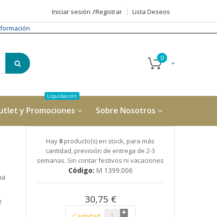
Iniciar sesión
Registrar
Lista Deseos
formación
utlet y Promociones
Sobre Nosotros
Hay
0
producto(s) en stock, para más
cantidad, previsión de entrega de 2-3
semanas. Sin contar festivos ni vacaciones
Código
M 1399.006
na
30,75 €
e
Cantidad