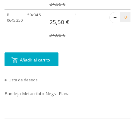
24,55 €
B
50x34.5
1
0645.250
25,50 €
34,00 €
Añadir al carrito
Lista de deseos
Bandeja Metacrilato Negra Plana