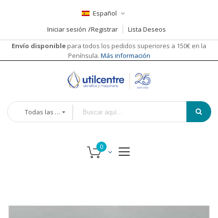
Español
Iniciar sesión
Registrar
Lista Deseos
Envío disponible
para todos los pedidos superiores a 150€ en la
Península.
Más información
Todas las categorías
Saltar
Saltar
al
al
final
comienzo
de
de
la
la