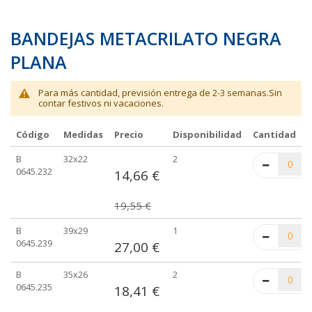
BANDEJAS METACRILATO NEGRA
PLANA
Para más cantidad, previsión entrega de 2-3 semanas.Sin
contar festivos ni vacaciones.
Código
Medidas
Precio
Disponibilidad
Cantidad
Elementos
B
32x22
2
de
0645.232
14,66 €
artículos
agrupados
19,55 €
B
39x29
1
0645.239
27,00 €
B
35x26
2
0645.235
18,41 €