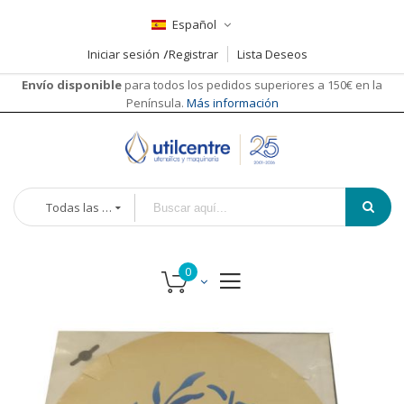
Español
Iniciar sesión
Registrar
Lista Deseos
Envío disponible
para todos los pedidos superiores a 150€ en la
Península.
Más información
Todas las categorías
Saltar
al
final
de
la