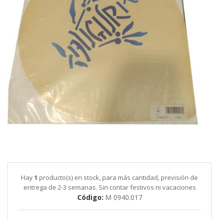
galería
de
imágenes
Saltar
al
comienzo
de
Hay
1
producto(s) en stock, para más cantidad, previsión de
la
entrega de 2-3 semanas. Sin contar festivos ni vacaciones
galería
Código
M 0940.017
de
imágenes