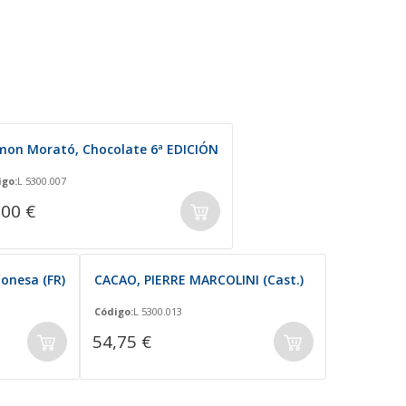
on Morató, Chocolate 6ª EDICIÓN
igo:
L 5300.007
,00 €
onesa (FR)
CACAO, PIERRE MARCOLINI (Cast.)
Código:
L 5300.013
54,75 €