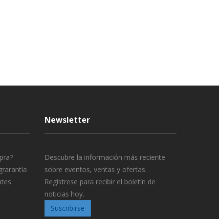
Newsletter
pra?
Descubre la información más reciente
grarantía
sobre eventos, ventas y ofertas.
ntes
Regístrese para recibir el boletín de
noticias hoy.
Suscribirse