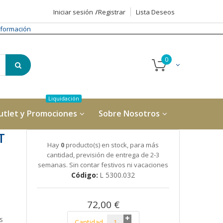
Iniciar sesión
Registrar
Lista Deseos
formación
utlet y Promociones
Sobre Nosotros
T
Hay
0
producto(s) en stock, para más
cantidad, previsión de entrega de 2-3
semanas. Sin contar festivos ni vacaciones
Código
L 5300.032
72,00 €
s
Cantidad