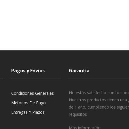
Pagos y Envios
Garantía
No estás satisfecho con tu com
Condiciones Generales
Nuestros productos tienen una 
Metodos De Pago
de 1 año, cumpliendo los siguie
Entregas Y Plazos
requisitos
Más información.