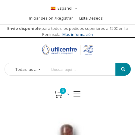
Español
Iniciar sesión
Registrar
Lista Deseos
Envío disponible
para todos los pedidos superiores a 150€ en la
Península.
Más información
Todas las categorías
Saltar
Saltar
al
al
final
comienzo
de
de
la
la