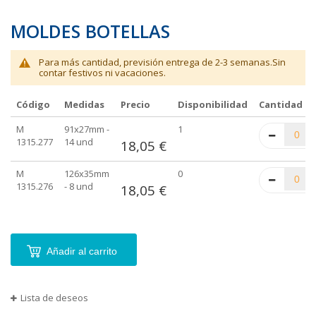
MOLDES BOTELLAS
Para más cantidad, previsión entrega de 2-3 semanas.Sin
contar festivos ni vacaciones.
Código
Medidas
Precio
Disponibilidad
Cantidad
Elementos
M
91x27mm -
1
de
1315.277
14 und
18,05 €
artículos
agrupados
M
126x35mm
0
1315.276
- 8 und
18,05 €
Añadir al carrito
Lista de deseos