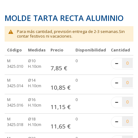
MOLDE TARTA RECTA ALUMINIO
Para más cantidad, previsión entrega de 2-3 semanas.Sin
contar festivos ni vacaciones.
Código
Medidas
Precio
Disponibilidad
Cantidad
Elementos
M
Ø10
0
de
3425.010
H.10cm
7,85 €
artículos
agrupados
M
Ø14
0
3425.014
H.10cm
10,85 €
M
Ø16
0
3425.016
H.10cm
11,15 €
M
Ø18
0
3425.018
H.10cm
11,65 €