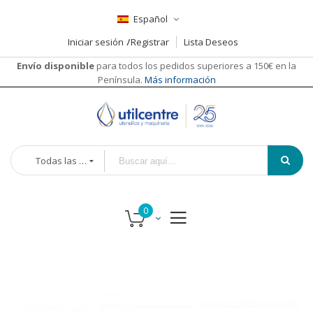
Español
Iniciar sesión
Registrar
Lista Deseos
Envío disponible
para todos los pedidos superiores a 150€ en la
Península.
Más información
Todas las categorías
Saltar
Saltar
al
al
final
comienzo
de
de
la
la