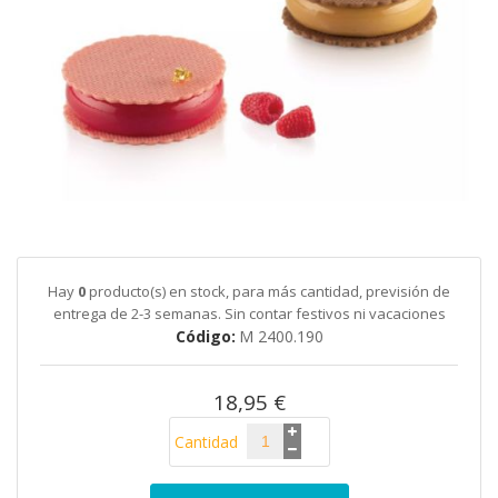
galería
de
imágenes
Saltar
al
comienzo
de
Hay
0
producto(s) en stock, para más cantidad, previsión de
la
entrega de 2-3 semanas. Sin contar festivos ni vacaciones
galería
Código
M 2400.190
de
imágenes
18,95 €
Cantidad