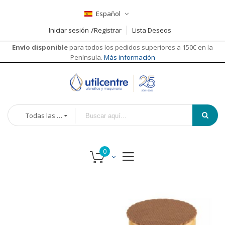
Español
Iniciar sesión
Registrar
Lista Deseos
Envío disponible
para todos los pedidos superiores a 150€ en la
Península.
Más información
Todas las categorías
Saltar
al
final
de
la