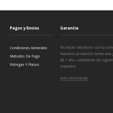
Pagos y Envios
Garantía
No estás satisfecho con tu com
Condiciones Generales
Nuestros productos tienen una 
Metodos De Pago
de 1 año, cumpliendo los siguie
Entregas Y Plazos
requisitos
Más información.
o