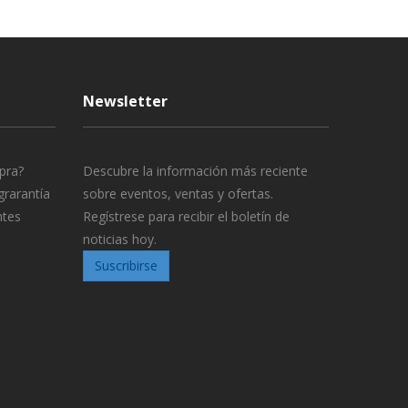
Newsletter
pra?
Descubre la información más reciente
grarantía
sobre eventos, ventas y ofertas.
ntes
Regístrese para recibir el boletín de
noticias hoy.
Suscribirse