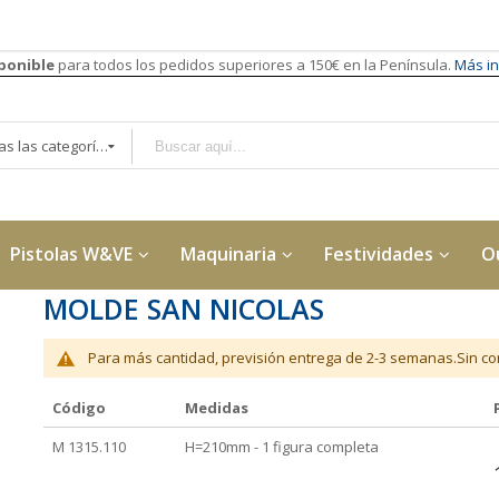
sponible
para todos los pedidos superiores a 150€ en la Península.
Más in
Todas las categorías
Pistolas W&VE
Maquinaria
Festividades
O
MOLDE SAN NICOLAS
Para más cantidad, previsión entrega de 2-3 semanas.Sin con
Código
Medidas
Elementos
M 1315.110
H=210mm - 1 figura completa
de
artículos