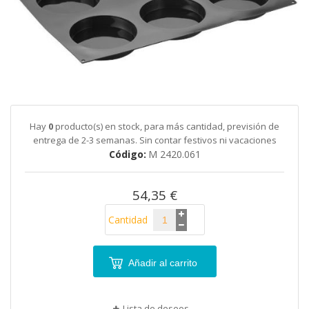
galería
de
imágenes
Saltar
al
comienzo
de
Hay
0
producto(s) en stock, para más cantidad, previsión de
la
entrega de 2-3 semanas. Sin contar festivos ni vacaciones
galería
Código
M 2420.061
de
imágenes
54,35 €
Cantidad
Añadir al carrito
Lista de deseos